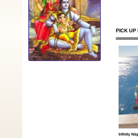
PICK UP
Infinity Nā