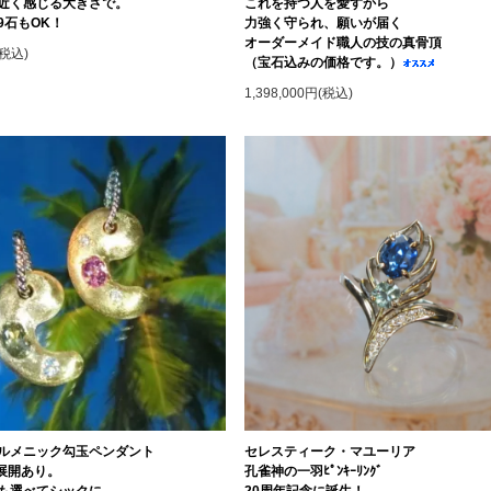
近く感じる大きさで。
これを持つ人を愛すから
9石もOK！
力強く守られ、願いが届く
オーダーメイド職人の技の真骨頂
(税込)
（宝石込みの価格です。）
1,398,000円(税込)
ルメニック勾玉ペンダント
セレスティーク・マユーリア
ズ展開あり。
孔雀神の一羽ﾋﾟﾝｷｰﾘﾝｸﾞ
も選べてシックに。
20周年記念に誕生！