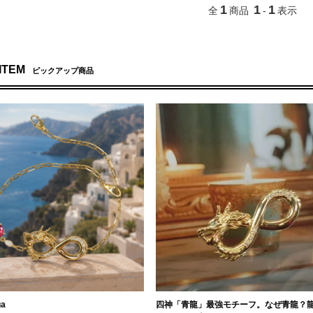
1
1
1
全
商品
-
表示
 ITEM
ピックアップ商品
ga
四神「青龍」最強モチーフ。なぜ青龍？