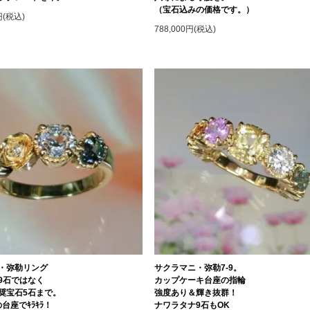
（宝石込みの価格です。）
0円(税込)
788,000円(税込)
・弥勒リング
サクラマニ・弥勒7-9。
9石ではなく
カップケーキ台座の指輪
ﾑ推奨宝石5石まで。
強度あり＆輝き抜群！
型の台座でｷﾗｷﾗ！
ナワラタナ9石もOK