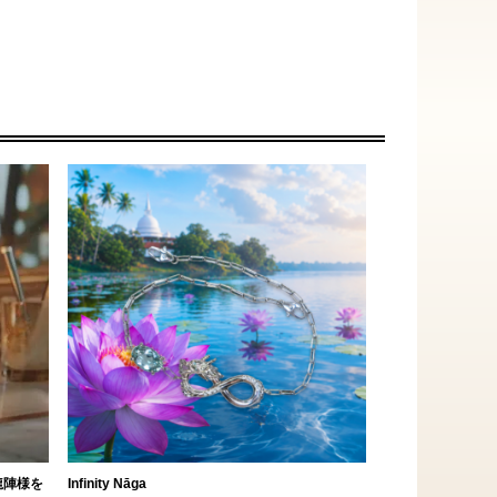
龍陣様を
Infinity Nāga