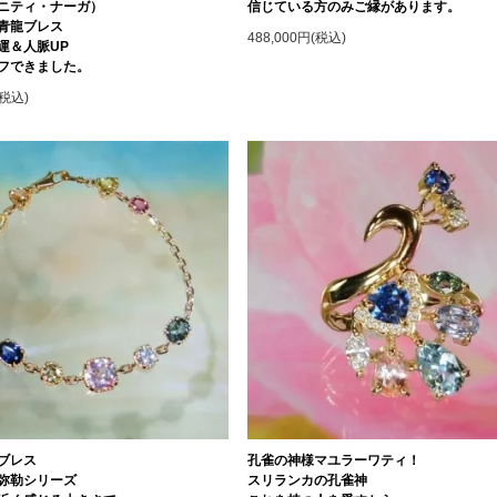
ニティ・ナーガ）
信じている方のみご縁があります。
青龍ブレス
488,000円(税込)
運＆人脈UP
フできました。
(税込)
ブレス
孔雀の神様マユラーワティ！
弥勒シリーズ
スリランカの孔雀神