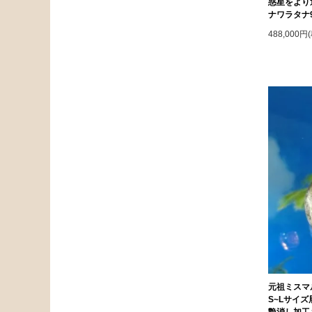
惑星をより
ナワラタナ
488,000円
元祖ミスマ
S~Lサイ
艶消し加工