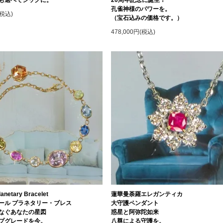
孔雀神様のパワーを。
(税込)
（宝石込みの価格です。）
478,000円(税込)
Planetary Bracelet
蓮華曼荼羅エレガンティカ
ール プラネタリー・ブレス
大守護ペンダント
なぐあなたの星図
惑星と阿弥陀如来
プグレードを今。
八尊による守護を。