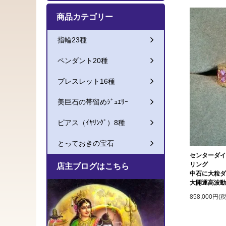
商品カテゴリー
指輪23種
ペンダント20種
ブレスレット16種
美巨石の帯留めｼﾞｭｴﾘｰ
ピアス（ｲﾔﾘﾝｸﾞ）8種
とっておきの宝石
センターダ
リング
店主ブログはこちら
中石に大粒
大開運高波
858,000円(